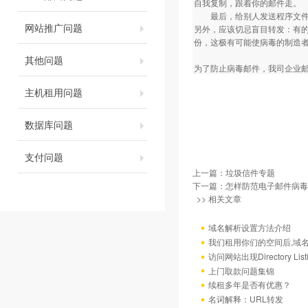
自我复制，跟着你的邮件走。
最后，给别人发送程序文件甚
网站推广问题
另外，应该切忌盲目转发：有
份，这极有可能使病毒的制造
其他问题
为了防止病毒邮件，我司企业邮局拒绝
主机租用问题
数据库问题
支付问题
上一篇：
垃圾信件专题
下一篇：
怎样防范电子邮件病毒
>> 相关文章
域名解析设置方法介绍
我们租用你们的空间后,域
访问网站出现Directory Lis
上门取款问题集锦
续租多年是否有优惠？
名词解释：URL转发