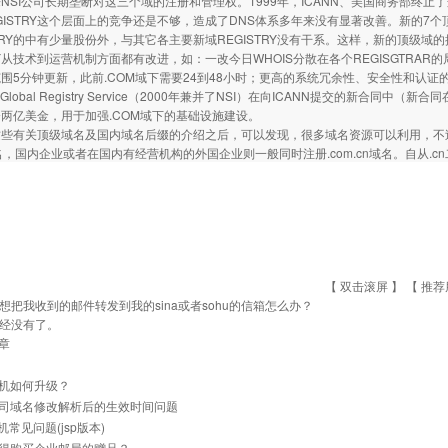
NSI公司长期垄断对这三个域的注册和管理权。1999年，ICANN、美国商务部终止了
GISTRY这个层面上的竞争还是不够，造成了DNS体系多年来没有显著改善。新的7个顶级域的
STRY的中有少量股份外，与其它各主要新域REGISTRY没有干系。这样，新的顶级域的
RY从技术到运营机制方面都有改进，如：一改今日WHOIS分散在各个REGISGTRAR的局面
围5分钟更新，此前.COM域下需要24到48小时；更高的系统冗余性、安全性和认证
ign Global Registry Service（2000年兼并了NSI）在向ICANN提交的新合
两亿美金，用于加强.COM域下的基础设施建设。
有关顶级域名及国内域名后缀的介绍之后，可以发现，很多域名资源可以利用，不
域名，国内企业或者在国内有经营机构的外国企业则一般同时注册.com.cn域名。自从
【 双击滚屏 】 【
推荐
想把我收到的邮件转发到我的sina或者sohu的信箱怎么办？
经没有了。
章
机如何升级？
司域名修改解析后的生效时间问题
主机常见问题(jsp版本)
得购买企业邮局的赠品？