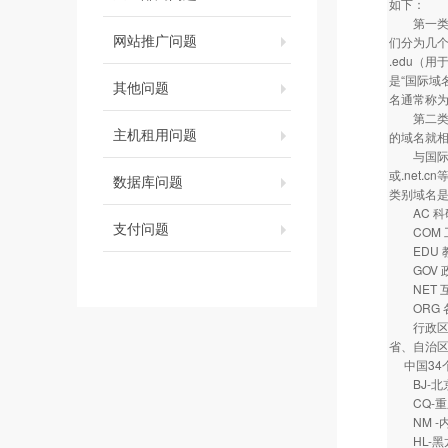
如下：
第一类是类
网站推广问题
们分为几个
.edu（
是“国际域名
其他问题
名通常称为
第二类是地
主机租用问题
的域名就相
与国际域名
或.net
数据库问题
类别域名
AC 科
支付问题
COM 
EDU 
GOV 
NET 互
ORG 
行政区划
省、自治区
中国34
BJ-
CQ-
NM -
HL-