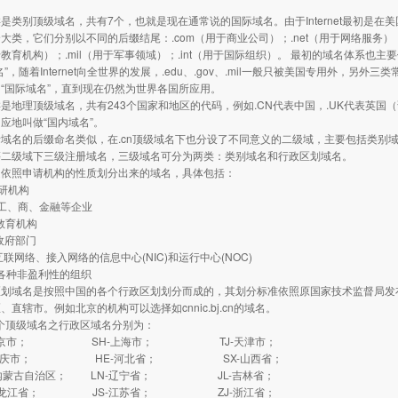
别顶级域名，共有7个，也就是现在通常说的国际域名。由于Internet最初是在
大类，它们分别以不同的后缀结尾：.com（用于商业公司）；.net（用于网络服务）；
用于教育机构）；.mil（用于军事领域）；.int（用于国际组织）。 最初的域名体系
”，随着Internet向全世界的发展，.edu、.gov、.mil一般只被美国专用外，另外三
“国际域名”，直到现在仍然为世界各国所应用。
理顶级域名，共有243个国家和地区的代码，例如.CN代表中国，.UK代表英国（
应地叫做“国内域名”。
的后缀命名类似，在.cn顶级域名下也分设了不同意义的二级域，主要包括类别域和行
.cn等二级域下三级注册域名，三级域名可分为两类：类别域名和行政区划域名。
是依照申请机构的性质划分出来的域名，具体包括：
研机构
工、商、金融等企业
教育机构
政府部门
联网络、接入网络的信息中心(NIC)和运行中心(NOC)
各种非盈利性的组织
域名是按照中国的各个行政区划划分而成的，其划分标准依照原国家技术监督局发布的
、直辖市。例如北京的机构可以选择如cnnic.bj.cn的域名。
个顶级域名之行政区域名分别为：
北京市； SH-上海市； TJ-天津市；
重庆市； HE-河北省； SX-山西省；
内蒙古自治区； LN-辽宁省； JL-吉林省；
黑龙江省； JS-江苏省； ZJ-浙江省；