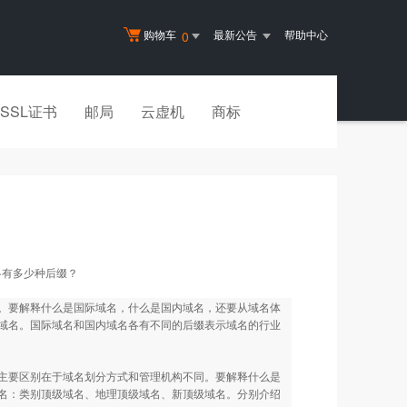
购物车
最新公告
帮助中心
0
SSL证书
邮局
云虚机
商标
各有多少种后缀？
。要解释什么是国际域名，什么是国内域名，还要从域名体
域名。国际域名和国内域名各有不同的后缀表示域名的行业
要区别在于域名划分方式和管理机构不同。要解释什么是
名：类别顶级域名、地理顶级域名、新顶级域名。分别介绍