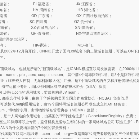
安徽省； FJ-福建省； JX-江西省；
山东省； HA-河南省； HB-湖北省；
湖南省； GD-广东省； GX-广西壮族自治区；
海南省； SC-四川省； GZ-贵州省；
云南省； XZ-西藏自治区； SN-陕西省；
甘肃省； QH-青海省； NX-宁夏回族自治区；
疆维吾尔自治区；
台湾； HK-香港； MO-澳门。
002年12月份开始，CNNIC开放了国内.cn域名下的二级域名注册，可以在.C
.cn。
域名，也就是所谓的“新顶级域名”，是ICANN根据互联网发展需要，在2000年1
 info，name，pro，aero, coop, museum。 其中前4个是非限制性域，后3个是
企业（非投资人控制，无须利润最大化）注册。这7个顶级域名的含义和注册管理机构
，航空运输业专用，由比利时国际航空通信技术协会（SITA）负责；
可以替代.com的通用域名，监督机构是JVTeam；
，商业合作社专用，由位于华盛顿的美国全国合作商业协会（NCBA）负责管理；
，可以替代.net的通用域名，由19个因特网域名注册公司联合成立的Afilias负责；
um，博物馆专用，由博物馆域名管理协会（MDMA）监督；
是个人网站的专用域名，由英国的“环球姓名注册”（GlobeNameRegistry）负责；
医生和律师等职业专用，监督机构是爱尔兰都柏林的一家网络域名公司“职业注册”（Regis
ANN为什么要增加新的7个域的背景资料：
国际互联网出现以来，.com、.net、.org一直是商家和消费者最热衷的三个通用顶