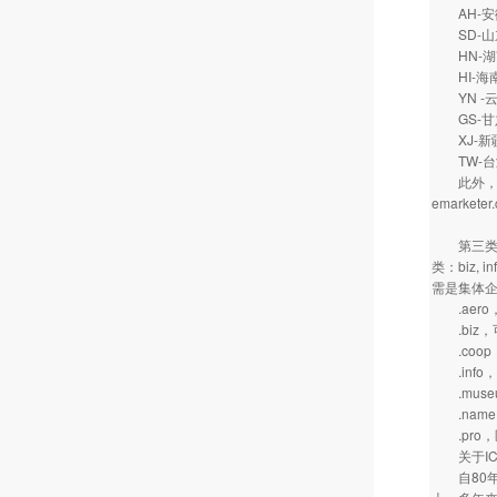
AH-
SD-
HN-
HI-
YN -
GS-
XJ-新
TW-
此外，从2
emarketer
第三类顶级
类：biz,
需是集体
.aero
.biz，
.coop
.info
.muse
.name，
.pro，
关于IC
自80年代