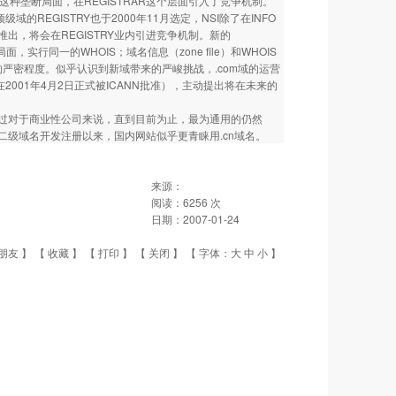
这种垄断局面，在REGISTRAR这个层面引入了竞争机制。
REGISTRY也于2000年11月选定，NSI除了在INFO
推出，将会在REGISTRY业内引进竞争机制。新的
，实行同一的WHOIS；域名信息（zone file）和WHOIS
的严密程度。似乎认识到新域带来的严峻挑战，.com域的运营
同中（新合同在2001年4月2日正式被ICANN批准），主动提出将在未来的
过对于商业性公司来说，直到目前为止，最为通用的仍然
.cn二级域名开发注册以来，国内网站似乎更青睐用.cn域名。
来源：
阅读：
6256
次
日期：
2007-01-24
朋友
】 【
收藏
】 【
打印
】 【
关闭
】 【 字体：
大
中
小
】