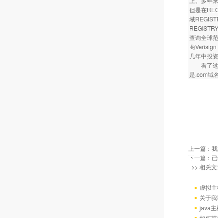
上。多年来
但是在RE
域REGI
REGIST
查询全球范
商Veris
几年中投资
看了这些
是.com
上一篇：
我
下一篇：已
>> 相关文
虚拟主
关于我
java
如何获